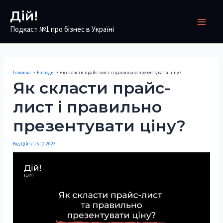
Перейти
Дій!
до
Подкаст №1 про бізнес в Україні
Main
вмісту
Men
Головна
Епізоди
Як скласти прайс-лист і правильно презентувати ціну?
Як скласти прайс-
лист і правильно
презентувати ціну?
Від
Дій!
/
15.12.2023