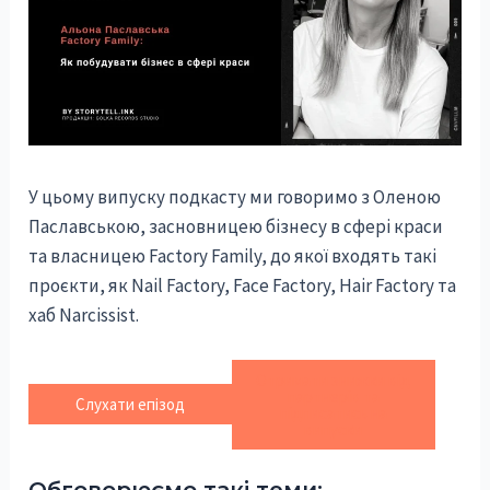
У цьому випуску подкасту ми говоримо з Оленою
Паславською, засновницею бізнесу в сфері краси
та власницею Factory Family, до якої входять такі
проєкти, як Nail Factory, Face Factory, Hair Factory та
хаб Narcissist.
Отримати знижки від
партнерів та
Слухати епізод
підписатись на
випуски