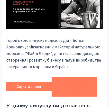
Герой цього випуску подкасту Дій – Богдан
Аренович, співзасновник майстерні натурального
морозива “Файні Льоди”, ділиться своїм досвідом
створення і розвитку бізнесу в галузі виробництва
натурального морозива в Україні.
Отримати знижки від
партнерів та
Слухати епізод
підписатись на
випуски
У цьому випуску ви дізнаєтесь: